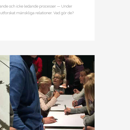
nde och icke ledande processer — Under
 utforskat mänskliga relationer. Vad gör de?