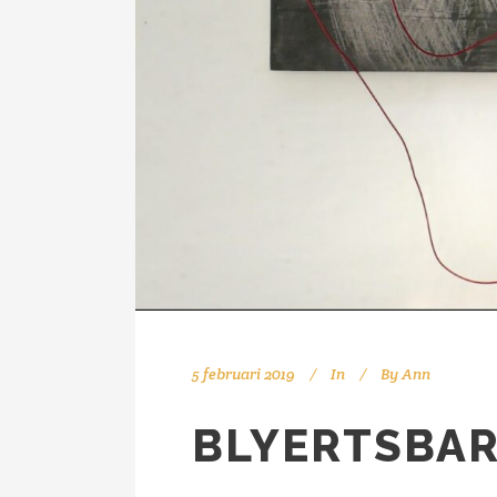
5 februari 2019
In
By
Ann
BLYERTSBAR