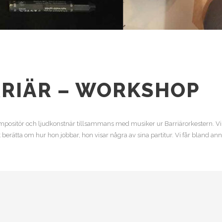
RIÄR – WORKSHOP
itör och ljudkonstnär tillsammans med musiker ur Barriärorkestern. Vi s
 berätta om hur hon jobbar, hon visar några av sina partitur. Vi får bland an