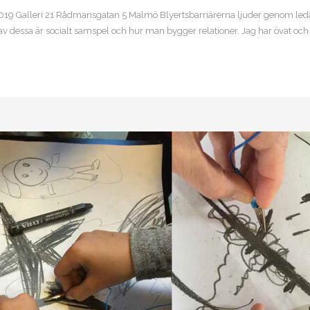
 Galleri 21 Rådmansgatan 5 Malmö Blyertsbarriärerna ljuder genom leda
n av dessa är socialt samspel och hur man bygger relationer. Jag har övat och