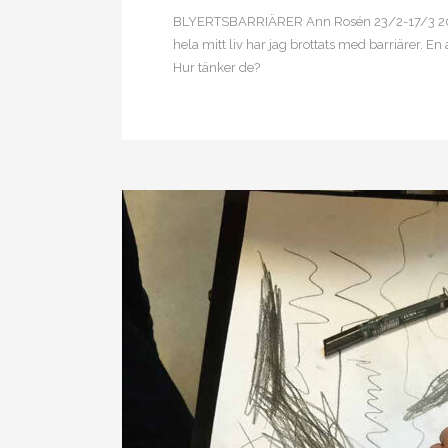
BLYERTSBARRIÄRER Ann Rosén 23/2-17/3 2019
hela mitt liv har jag brottats med barriärer. E
Hur tänker de?