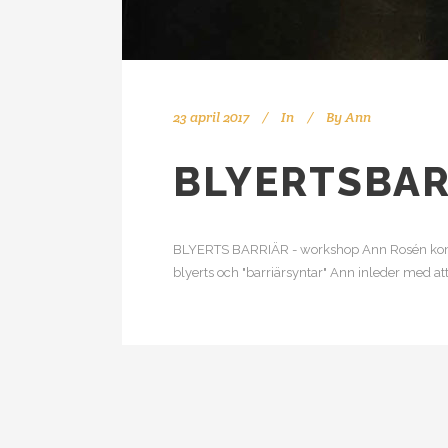
23 april 2017
In
By
Ann
BLYERTSBAR
BLYERTS BARRIÄR - workshop Ann Rosén kompos
blyerts och "barriärsyntar" Ann inleder med att