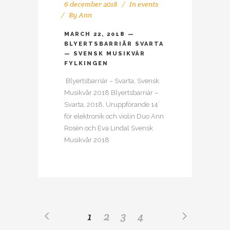
6 december 2018
In
events
By
Ann
MARCH 22, 2018 —
BLYERTSBARRIÄR SVARTA
— SVENSK MUSIKVÅR
FYLKINGEN
Blyertsbarriär – Svarta, Svensk
Musikvår 2018 Blyertsbarriär –
Svarta, 2018, Uruppförande 14´
för elektronik och violin Duo Ann
Rosén och Eva Lindal Svensk
Musikvår 2018
1
2
3
4