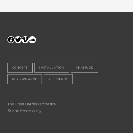
Facebook
Twitter
Vimeo
SoundCloud
CONCERT
INSTALLATION
KNÄMUDD
PERFORMANCE
RESILIENCE
The Great Barrier Orchestra
© Ann Rosén 2015