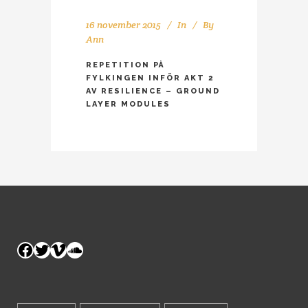
16 november 2015
In
By
Ann
REPETITION PÅ
FYLKINGEN INFÖR AKT 2
AV RESILIENCE – GROUND
LAYER MODULES
Facebook
Twitter
Vimeo
SoundCloud