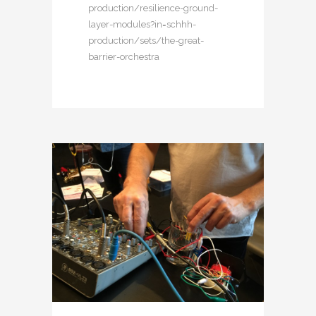
production/resilience-ground-
layer-modules?in=schhh-
production/sets/the-great-
barrier-orchestra