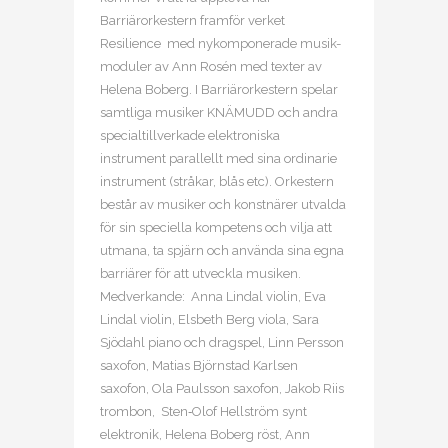
Barriärorkestern framför verket
Resilience med nykomponerade musik-
moduler av Ann Rosén med texter av
Helena Boberg. I Barriärorkestern spelar
samtliga musiker KNÄMUDD och andra
specialtillverkade elektroniska
instrument parallellt med sina ordinarie
instrument (stråkar, blås etc). Orkestern
består av musiker och konstnärer utvalda
för sin speciella kompetens och vilja att
utmana, ta spjärn och använda sina egna
barriärer för att utveckla musiken.
Medverkande: Anna Lindal violin, Eva
Lindal violin, Elsbeth Berg viola, Sara
Sjödahl piano och dragspel, Linn Persson
saxofon, Matias Björnstad Karlsen
saxofon, Ola Paulsson saxofon, Jakob Riis
trombon, Sten‐Olof Hellström synt
elektronik, Helena Boberg röst, Ann