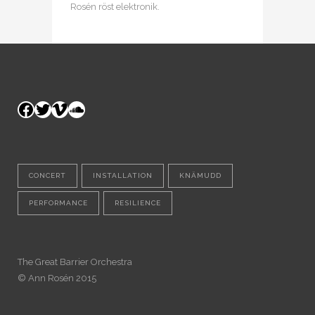
Rosén röst elektronik.
Facebook
Twitter
Vimeo
SoundCloud
CONCERT
INSTALLATION
KNÄMUDD
PERFORMANCE
RESILIENCE
The Great Barrier Orchestra
© Ann Rosén 2015