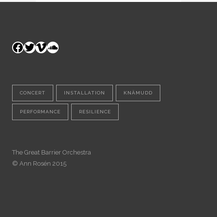
Facebook
Twitter
Vimeo
SoundCloud
CONCERT
INSTALLATION
KNÄMUDD
PERFORMANCE
RESILIENCE
The Great Barrier Orchestra
© Ann Rosén 2015