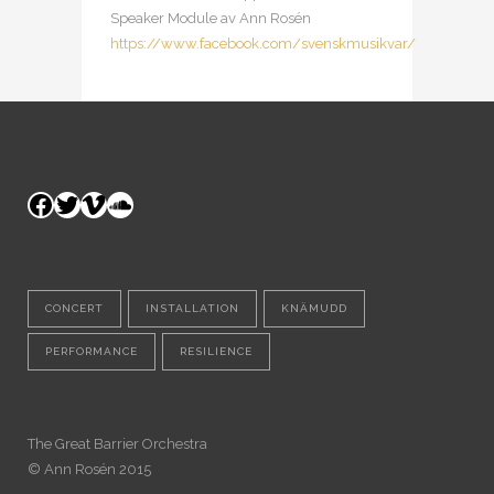
Speaker Module av Ann Rosén
https://www.facebook.com/svenskmusikvar/
Facebook
Twitter
Vimeo
SoundCloud
CONCERT
INSTALLATION
KNÄMUDD
PERFORMANCE
RESILIENCE
The Great Barrier Orchestra
© Ann Rosén 2015