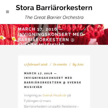
MARCH 17, 2016 —
INVIGNINGSKONSERT MED
BARRIÄRORKESTERN @
SVENSK MUSIKVÅR
17 februari 2016
In
events
By
Ann
MARCH 17, 2016 —
INVIGNINGSKONSERT MED
BARRIÄRORKESTERN @ SVENSK
MUSIKVÅR
Invigning av
Svensk Musikvår
på
Fylkingen 17 mars
Barriärorkestern uruppför Resilience –