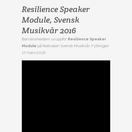
Resilience Speaker
Module, Svensk
Musikvår 2016
Barriärorkestern uruppför
Resilience Speaker
Module
på festivalen Svensk Musikvår, Fylkingen
17 mars 2016