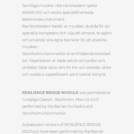
Samtliga musiker i Barriärorkestern spelar
KNÄMUDD och andra specialtillverkade
elektroniska instrument.
Barriärorkestern består av musiker utvalda för sin
speciella kompetens och vilja att utmana, ta spjärn
och använda sina egna barriärer för att utveckla
musiken.
Stockholms Kammarkör är en fristående blandad
kör. Repertoaren är både sakral och profan och
omfattar både stora verk för kör och orkester, äldre
och nutida a cappellaverk samt svensk körlyrik.
RESILIENCE BRIDGE MODULE
was premiered at
K
ungliga Operan, Stockholm, Mars 22 2017
performed by the Barrier Orchestra and
Stockholms Kammarkör.
Subsequent versions of RESILIENCE BRIDGE
MODULE have been performed by the Barrier