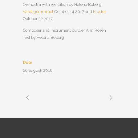
Orchestra with recitation by Helena Boberg,
Vardagsrummet
October 14 2017 and
Kluster
October 22 2017.
Composer and instrument builder Ann Rosén
Text by Helena Boberg
Date
26 augusti 2018