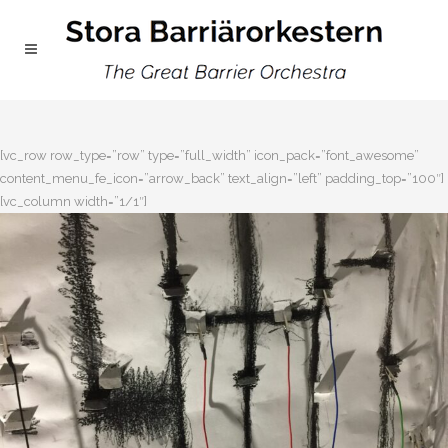
[vc_row row_type=”row” type=”full_width” icon_pack=”font_awesome”
content_menu_fe_icon=”arrow_back” text_align=”left” padding_top=”100″]
[vc_column width=”1/1″]