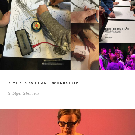
BLYERTSBARRIÄR – WORKSHOP
In
blyertsbarriär