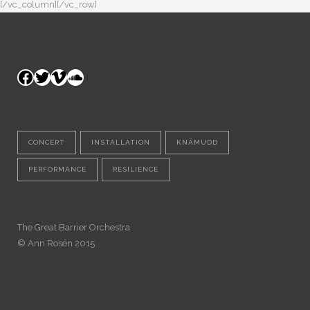
[/vc_column][/vc_row]
Facebook
Twitter
Vimeo
SoundCloud
CONCERT
INSTALLATION
KNÄMUDD
PERFORMANCE
RESILIENCE
The Great Barrier Orchestra
© Ann Rosén 2015