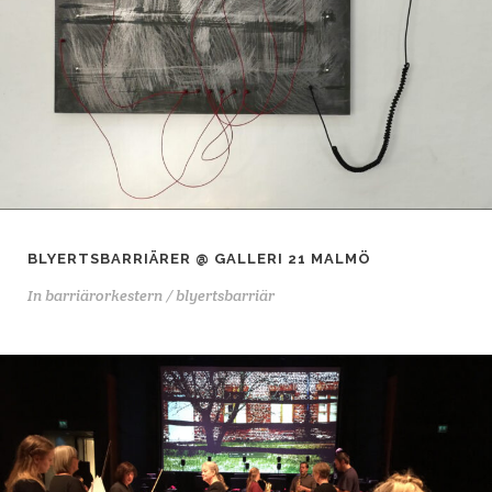
BLYERTSBARRIÄRER @ GALLERI 21 MALMÖ
In
barriärorkestern / blyertsbarriär