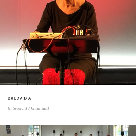
BREDVID A
In
bredvid / knämudd